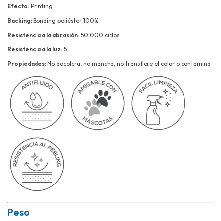
Efecto:
Printing
Backing:
Bonding poliéster 100%
Resistencia a la abrasión:
50.000 ciclos
Resistencia a la luz:
5
Propiedades:
No decolora, n
o mancha, n
o transfiere el color o contamina
Peso