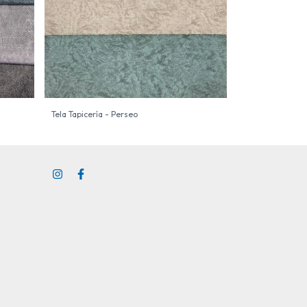
Tela Tapicería - 
Tela Tapicería - Perseo