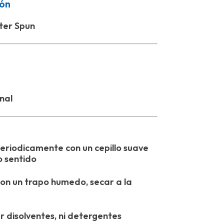
ón
ster Spun
onal
periodicamente con un cepillo suave
o sentido
con un trapo humedo, secar a la
ar disolventes, ni detergentes