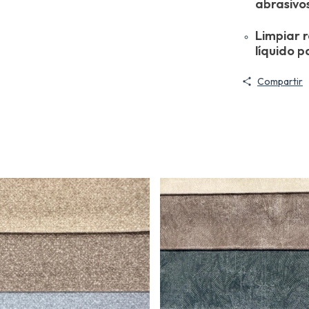
abrasivo
Limpiar 
líquido p
Compartir