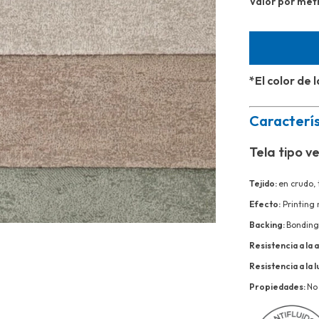
Valor por metr
*El color de
Caracterís
Tela tipo v
Tejido:
en crudo, 
Efecto:
Printing
Backing:
Bonding
Resistencia a la 
Resistencia a la l
Propiedades:
No