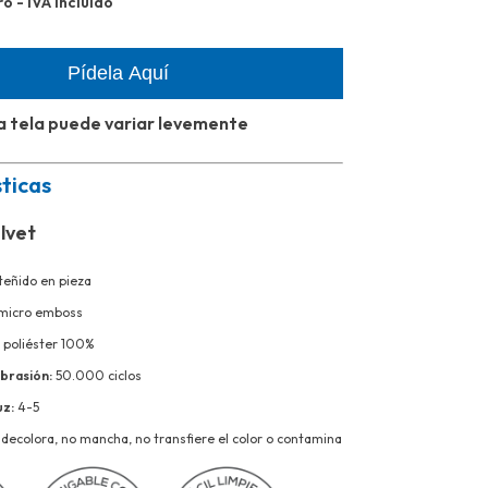
o - IVA incluido
Pídela Aquí
 la tela puede variar levemente
ticas
elvet
teñido en pieza
 micro emboss
 poliéster 100%
abrasión:
50.000 ciclos
uz:
4-5
 decolora, n
o mancha, n
o transfiere el color o contamina