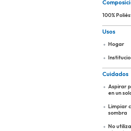
Composici
100% Polié
Usos
Hogar
Instituci
Cuidados
Aspirar 
en un sol
Limpiar 
sombra
No utiliz