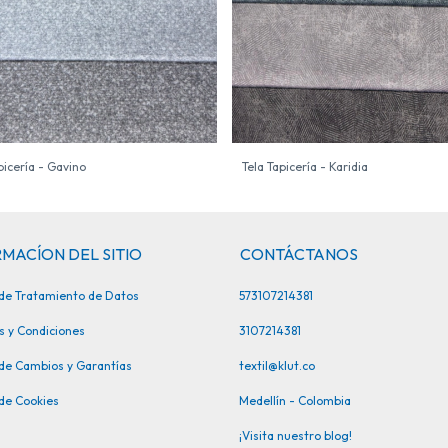
picería - Gavino
Tela Tapicería - Karidia
MACÍON DEL SITIO
CONTÁCTANOS
a de Tratamiento de Datos
573107214381
s y Condiciones
3107214381
 de Cambios y Garantías
textil@klut.co
 de Cookies
Medellín - Colombia
¡Visita nuestro blog!