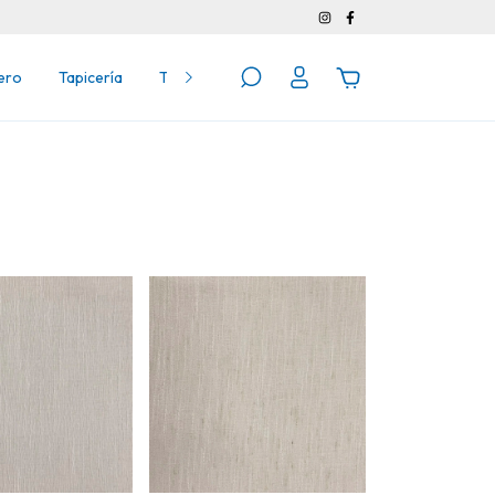
ero
Tapicería
Telas para Tapicería