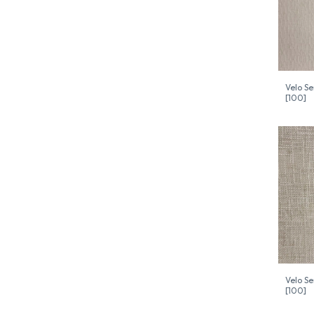
Velo S
[100]
Velo S
[100]