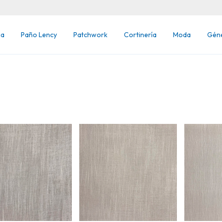
na
Paño Lency
Patchwork
Cortinería
Moda
Gén