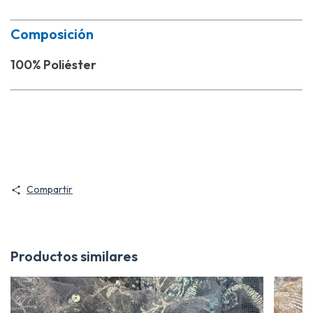
Composición
100% Poliéster
tela chantilly, telas para vestidos de fiesta, tull bordado con lentejuelas,
tull bordado para vestidos de novia, telas para vestidos de novia, telas
para vestidos de fiesta en Bogota, telas para vestidos de fiesta en
Medellín, telas para vestidos de fiesta al por mayor, telas para vestidos de
fiesta distrubuidores, telas para vestidos de fiesta cali, telas para vestidos
de fiesta barranquilla.
Compartir
Productos similares