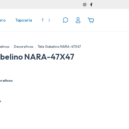
ero
Tapicería
Telas para Tapicería
elinos
.
Decorativos
.
Tela Gobelino NARA-47X47
obelino NARA-47X47
rativos
m