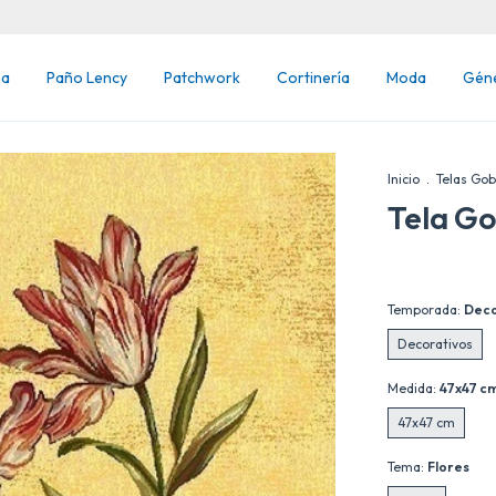
na
Paño Lency
Patchwork
Cortinería
Moda
Gén
Inicio
.
Telas Gob
Tela G
Temporada:
Deco
Decorativos
Medida:
47x47 c
47x47 cm
Tema:
Flores