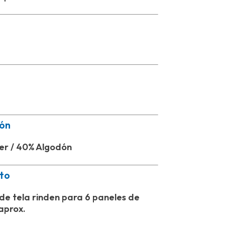
ón
ter / 40% Algodón
to
de tela rinden para 6 paneles de
aprox.