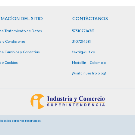
MACÍON DEL SITIO
CONTÁCTANOS
a de Tratamiento de Datos
573107214381
s y Condiciones
3107214381
 de Cambios y Garantías
textil@klut.co
 de Cookies
Medellín - Colombia
¡Visita nuestro blog!
 Todos los derechos reservados.