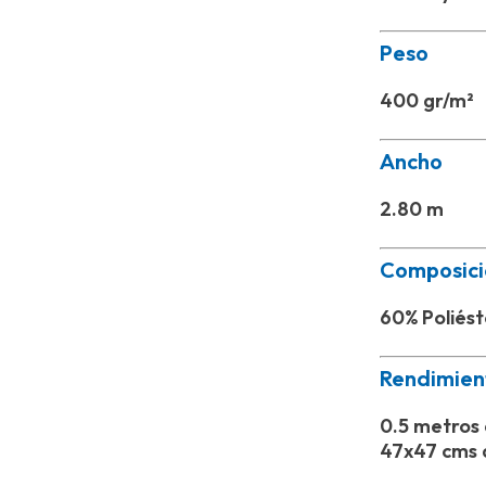
Peso
400 gr/m²
Ancho
2.80 m
Composici
60% Poliés
Rendimien
0.5 metros 
47x47 cms 