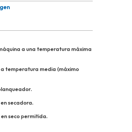
igen
máquina a una temperatura máxima
 a temperatura media (máximo
blanqueador.
 en secadora.
 en seco permitida.