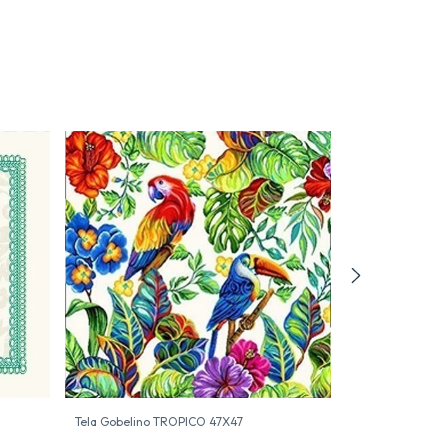
Tela Gobelino TROPICO 47X47
Tela Gobelino 